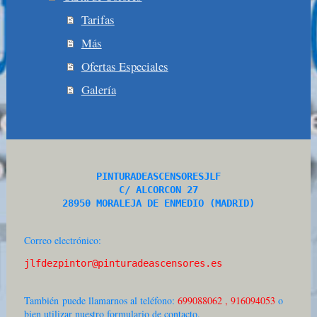
Tarifas
Más
Ofertas Especiales
Galería
PINTURADEASCENSORESJLF

C/ ALCORCON 27

28950 MORALEJA DE ENMEDIO (MADRID)
Correo electrónico:
jlfdezpintor@pinturadeascensores.es
También puede llamarnos al teléfono:
699088062 , 916094053
o
bien utilizar nuestro formulario de contacto.