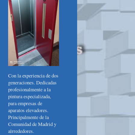
Con la experiencia de dos
generaciones. Dedicadas
profesionalmente a la
pintura especializada,
para empresas de
aparatos elevadores.
Principalmente de la
Comunidad de Madrid y
alrrededores.